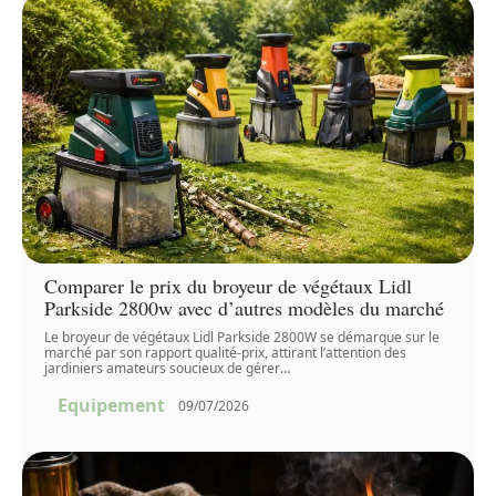
Comparer le prix du broyeur de végétaux Lidl
Parkside 2800w avec d’autres modèles du marché
Le broyeur de végétaux Lidl Parkside 2800W se démarque sur le
marché par son rapport qualité-prix, attirant l’attention des
jardiniers amateurs soucieux de gérer
…
Equipement
09/07/2026