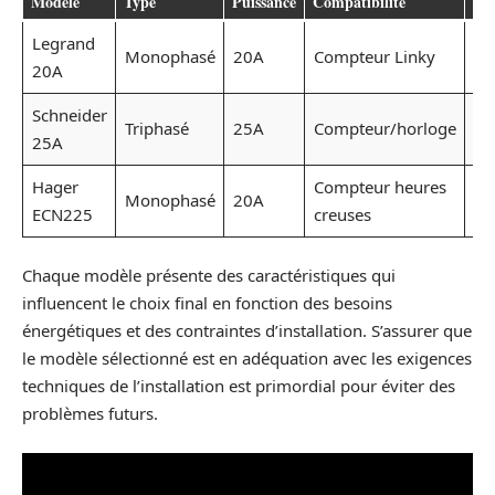
Modèle
Type
Puissance
Compatibilité
Par
Legrand
Fac
Monophasé
20A
Compteur Linky
20A
d’i
Schneider
Ra
Triphasé
25A
Compteur/horloge
25A
3 
Hager
Compteur heures
Monophasé
20A
Co
ECN225
creuses
Chaque modèle présente des caractéristiques qui
influencent le choix final en fonction des besoins
énergétiques et des contraintes d’installation. S’assurer que
le modèle sélectionné est en adéquation avec les exigences
techniques de l’installation est primordial pour éviter des
problèmes futurs.