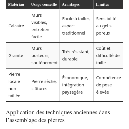
Matériau
Usage conseillé
Avantages
Limites
Murs
Facile à tailler,
Sensibilité
visibles,
Calcaire
aspect
au gel si
entretien
traditionnel
poreux
facile
Murs
Coût et
Très résistant,
Granite
porteurs,
difficulté de
durable
soutènement
taille
Pierre
Économique,
Compétence
locale
Pierre sèche,
intégration
de pose
non
clôtures
paysagère
élevée
taillée
Application des techniques anciennes dans
l’assemblage des pierres