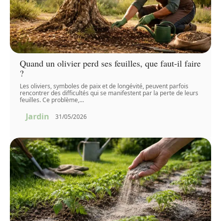
Quand un olivier perd ses feuilles, que faut-il faire
?
Les oliviers, symboles de paix et de longévité, peuvent parfois
rencontrer des difficultés qui se manifestent par la perte de leurs
feuilles. Ce problème,
…
Jardin
31/05/2026