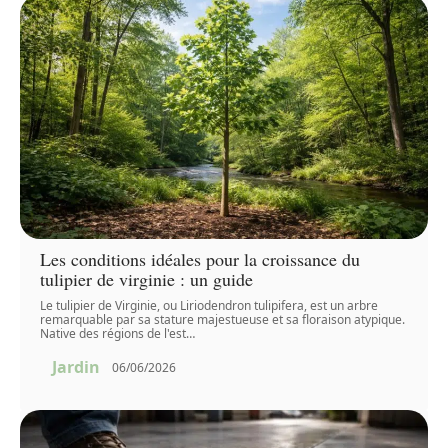
Les conditions idéales pour la croissance du
tulipier de virginie : un guide
Le tulipier de Virginie, ou Liriodendron tulipifera, est un arbre
remarquable par sa stature majestueuse et sa floraison atypique.
Native des régions de l'est
…
Jardin
06/06/2026