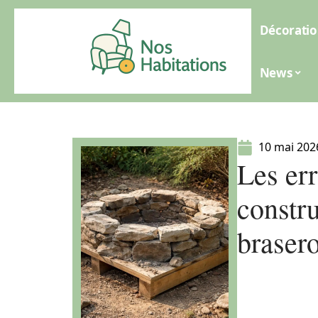
Décoratio
News
10 mai 202
Les err
constru
braser