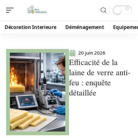
Décoration Interieure
Déménagement
Equipeme
20 juin 2026
Efficacité de la
laine de verre anti-
feu : enquête
détaillée