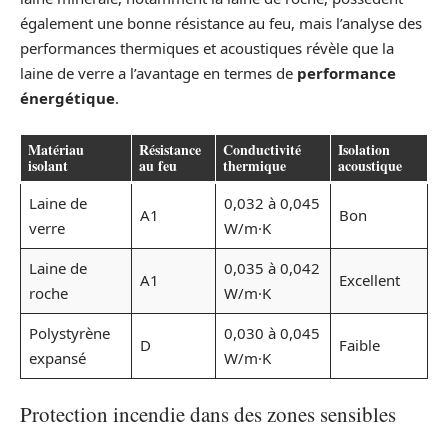
également une bonne résistance au feu, mais l’analyse des
performances thermiques et acoustiques révèle que la
laine de verre a l’avantage en termes de
performance
énergétique
.
Matériau
Résistance
Conductivité
Isolation
isolant
au feu
thermique
acoustique
Laine de
0,032 à 0,045
A1
Bon
verre
W/m·K
Laine de
0,035 à 0,042
A1
Excellent
roche
W/m·K
Polystyrène
0,030 à 0,045
D
Faible
expansé
W/m·K
Protection incendie dans des zones sensibles