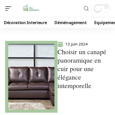
Décoration Interieure
Déménagement
Equipeme
13 juin 2024
Choisir un canapé
panoramique en
cuir pour une
élégance
intemporelle