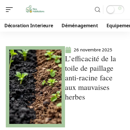
Décoration Interieure
Déménagement
Equipeme
26 novembre 2025
L’efficacité de la
toile de paillage
anti-racine face
aux mauvaises
herbes